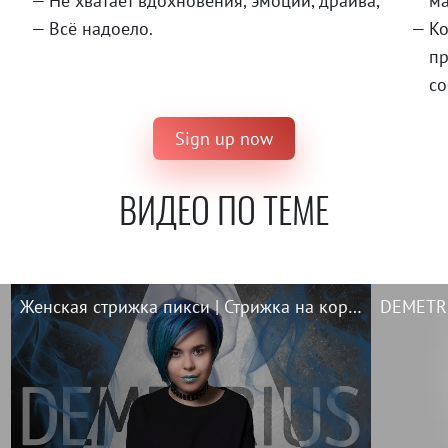
Не хватает вдохновения, эмоций, драйва,
ма
Всё надоело.
Ко
пр
со
Sign up now
ВИДЕО ПО ТЕМЕ
Женская стрижка пикси | Стрижка на короткие волосы | короткая текстурная стрижка в DEMETRIUS
DEMETRI