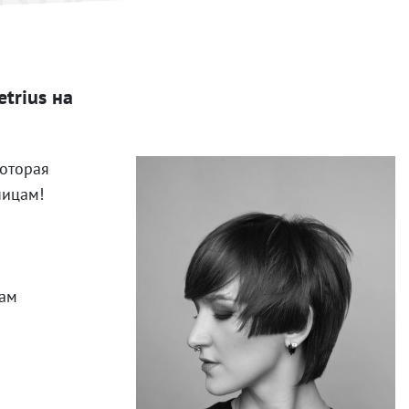
trius на
которая
ницам!
вам