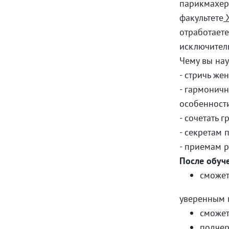
парикмахер
факультете
отработаете
исключител
Чему вы нау
- стричь же
- гармоничн
особенност
- сочетать г
- секретам
- приемам 
После обуч
сможет
уверенным в
сможет
подчер