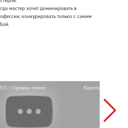
стеров.
гда мастер хочет доминировать в
офессии, конкурировать только с самим
бой.
US | Стрижка пикси
Короткая стрижка 