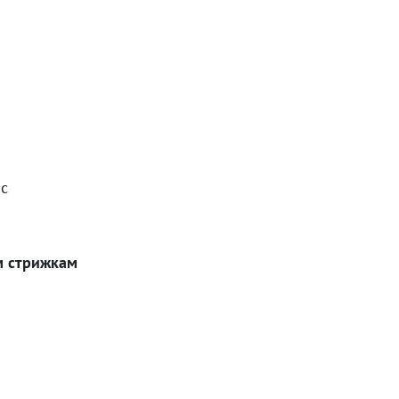
с
 стрижкам