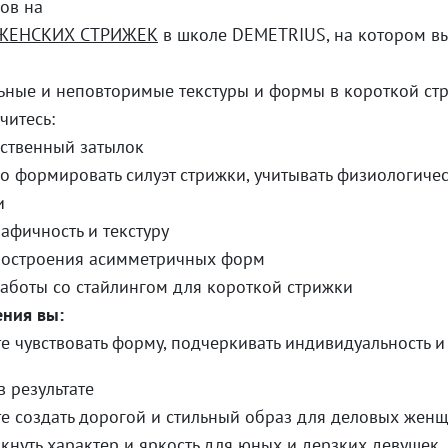
ов на
ЖЕНСКИХ СТРИЖЕК
в школе DEMETRIUS, на котором в
ьные и неповторимые текстуры и формы в короткой ст
читесь:
нственный затылок
о формировать силуэт стрижки, учитывать физиологиче
и
рафичность и текстуру
 построения асимметричных форм
работы со стайлингом для короткой стрижки
ения вы:
е чувствовать форму, подчеркивать индивидуальность и
 результате
е создать дорогой и стильный образ для деловых жен
кнуть характер и яркость для юных и дерзких девушек