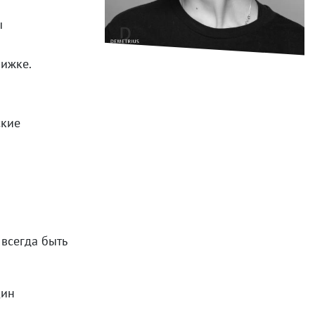
ы
рижке.
ские
 всегда быть
щин