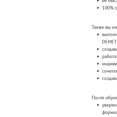
ее быс
100%-о
Также вы на
выполн
DEMET
создав
работа
индиви
сочета
создав
После обуче
уверен
форма