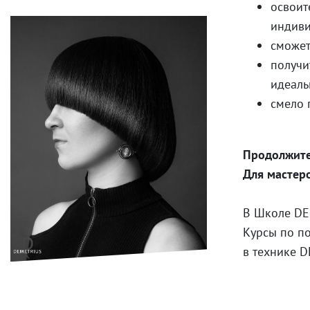
освоит
индиви
сможет
получи
идеаль
смело 
Продолжите
Для мастеро
В Школе DE
Курсы по п
в технике 