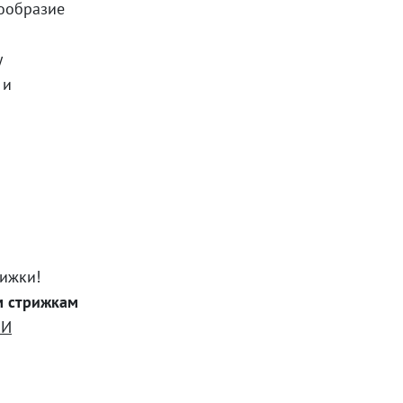
нообразие
у
 и
ижки!
 стрижкам
КИ