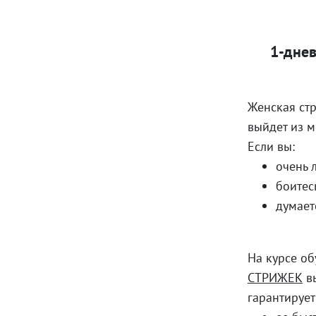
1-днев
Женская ст
выйдет из м
Если вы:
очень 
боитес
думает
На курсе о
СТРИЖЕК
вы
гарантирует