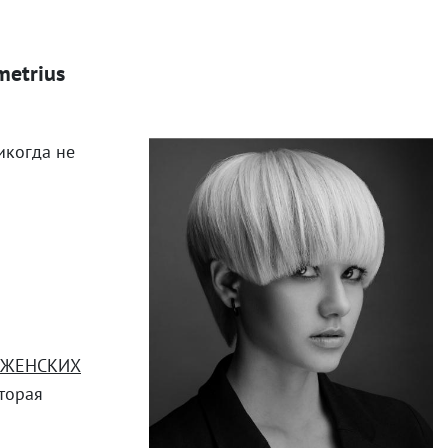
metrius
никогда не
ЖЕНСКИХ
торая