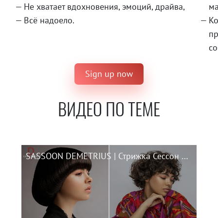
Не хватает вдохновения, эмоций, драйва,
ма
Всё надоело.
Ко
пр
со
Sign up now
ВИДЕО ПО ТЕМЕ
SASSOON DEMETRIUS | Стрижка Сессон на короткие волосы | ENG SUBS | SASSOON for short and curly hair