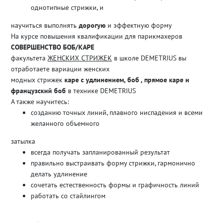
однотипные стрижки, и
научиться выполнять
дорогую
и эффектную форму
На курсе повышения квалификации для парикмахеров
СОВЕРШЕНСТВО БОБ/КАРЕ
факультета
ЖЕНСКИХ СТРИЖЕК
в школе DEMETRIUS вы
отработаете вариации женских
модных стрижек
каре с удлинением, боб , прямое каре и
французский боб
в технике DEMETRIUS
А также научитесь:
созданию точных линий, плавного ниспадения и всеми
желанного объемного
затылка
всегда получать запланированный результат
правильно выстраивать форму стрижки, гармонично
делать удлинение
сочетать естественность формы и графичность линий
работать со стайлингом