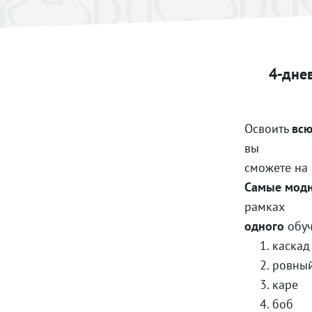
4-дне
Освоить
всю
вы
сможете на
Самые модн
рамках
одного
обу
каскад
ровный
каре
боб