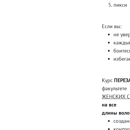
пикси
Если вы:
не уве
каждый
боитес
избега
Курс
ПЕРЕЗ
факультете
ЖЕНСКИХ 
на все
длины воло
создан
контро