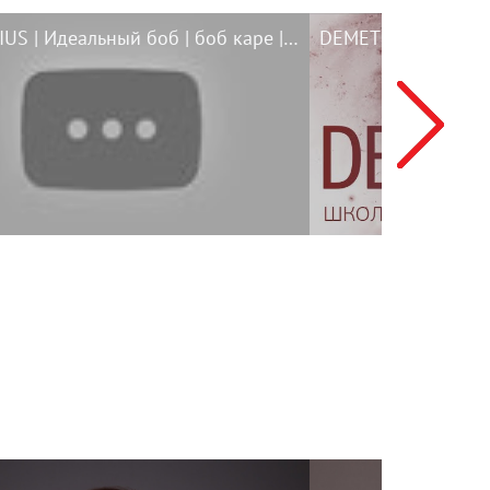
DEMETRIUS | Идеальный боб | боб каре | bob haircut | стрижка каре | long bob