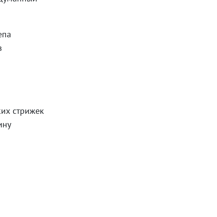
епа
в
ких стрижек
ину