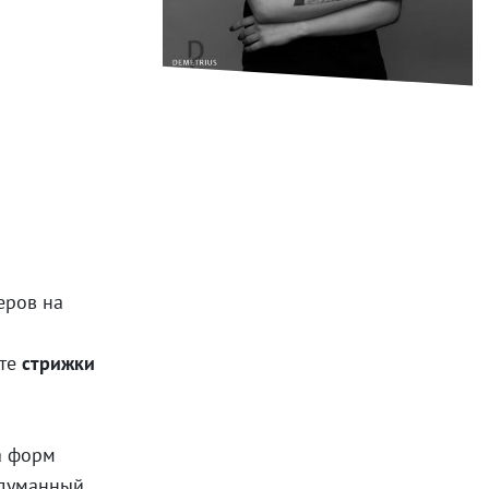
еров на
ете
стрижки
а форм
адуманный