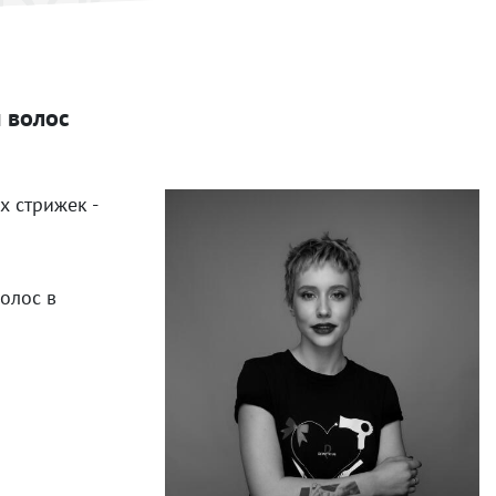
 волос
х стрижек -
олос в