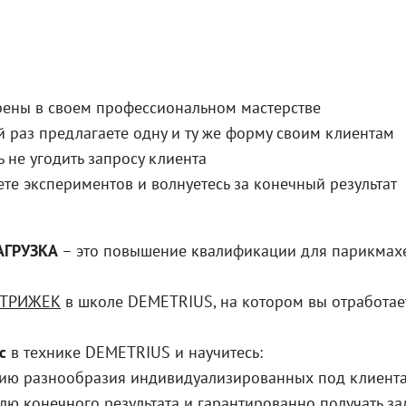
рены в своем профессиональном мастерстве
 раз предлагаете одну и ту же форму своим клиентам
ь не угодить запросу клиента
ете экспериментов и волнуетесь за конечный результат
АГРУЗКА
– это повышение квалификации для парикмах
СТРИЖЕК
в школе DEMETRIUS, на котором вы отработа
с
в технике DEMETRIUS и научитесь:
ию разнообразия индивидуализированных под клиент
лю конечного результата и гарантированно получать з