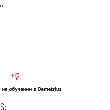
се
 на обучении в Demetrius
S: