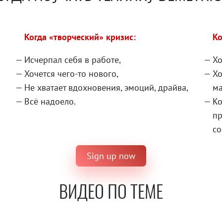
Когда «творческий» кризис:
Ко
Исчерпал себя в работе,
Хо
Хочется чего-то нового,
Хо
Не хватает вдохновения, эмоций, драйва,
ма
Всё надоело.
Ко
пр
со
Sign up now
ВИДЕО ПО ТЕМЕ