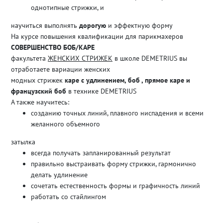
однотипные стрижки, и
научиться выполнять
дорогую
и эффектную форму
На курсе повышения квалификации для парикмахеров
СОВЕРШЕНСТВО БОБ/КАРЕ
факультета
ЖЕНСКИХ СТРИЖЕК
в школе DEMETRIUS вы
отработаете вариации женских
модных стрижек
каре с удлинением, боб , прямое каре и
французский боб
в технике DEMETRIUS
А также научитесь:
созданию точных линий, плавного ниспадения и всеми
желанного объемного
затылка
всегда получать запланированный результат
правильно выстраивать форму стрижки, гармонично
делать удлинение
сочетать естественность формы и графичность линий
работать со стайлингом