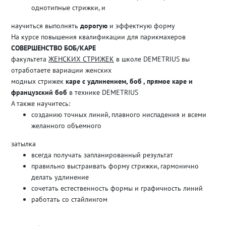
однотипные стрижки, и
научиться выполнять
дорогую
и эффектную форму
На курсе повышения квалификации для парикмахеров
СОВЕРШЕНСТВО БОБ/КАРЕ
факультета
ЖЕНСКИХ СТРИЖЕК
в школе DEMETRIUS вы
отработаете вариации женских
модных стрижек
каре с удлинением, боб , прямое каре и
французский боб
в технике DEMETRIUS
А также научитесь:
созданию точных линий, плавного ниспадения и всеми
желанного объемного
затылка
всегда получать запланированный результат
правильно выстраивать форму стрижки, гармонично
делать удлинение
сочетать естественность формы и графичность линий
работать со стайлингом