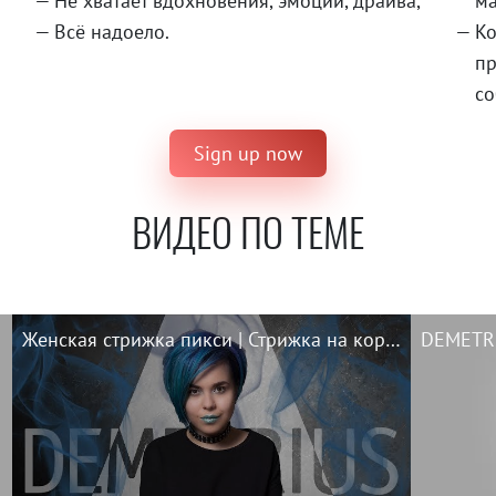
Не хватает вдохновения, эмоций, драйва,
ма
Всё надоело.
Ко
пр
со
Sign up now
ВИДЕО ПО ТЕМЕ
Женская стрижка пикси | Стрижка на короткие волосы | короткая текстурная стрижка в DEMETRIUS
DEMETRI