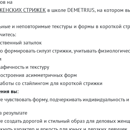
ов на
ЖЕНСКИХ СТРИЖЕК
в школе DEMETRIUS, на котором в
ьные и неповторимые текстуры и формы в короткой ст
читесь:
нственный затылок
о формировать силуэт стрижки, учитывать физиологиче
и
рафичность и текстуру
 построения асимметричных форм
работы со стайлингом для короткой стрижки
ения вы:
е чувствовать форму, подчеркивать индивидуальность и
 результате
е создать дорогой и стильный образ для деловых жен
кнуть характер и яркость для юных и дерзких девушек