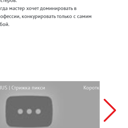
стеров.
гда мастер хочет доминировать в
офессии, конкурировать только с самим
бой.
US | Стрижка пикси
Короткая стрижка 