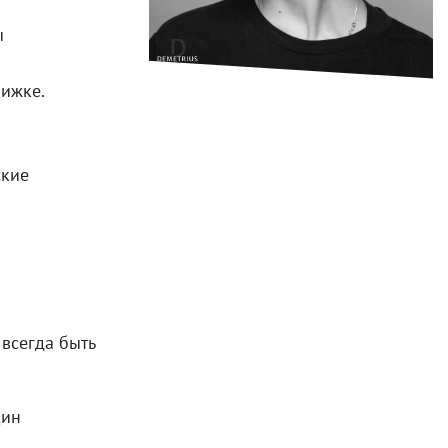
ы
рижке.
ские
 всегда быть
щин