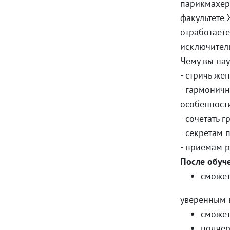
парикмахер
факультете
отработаете
исключител
Чему вы нау
- стричь же
- гармоничн
особенност
- сочетать г
- секретам
- приемам 
После обуч
сможет
уверенным в
сможет
подчер