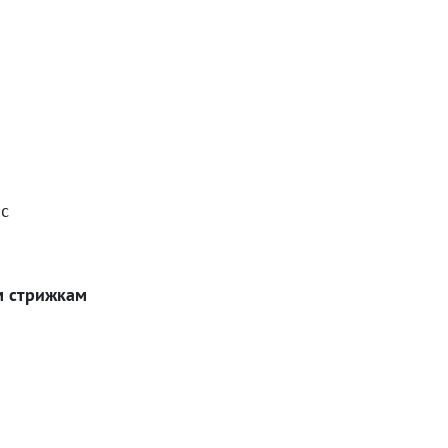
с
 стрижкам