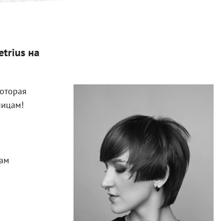
trius на
которая
ницам!
вам