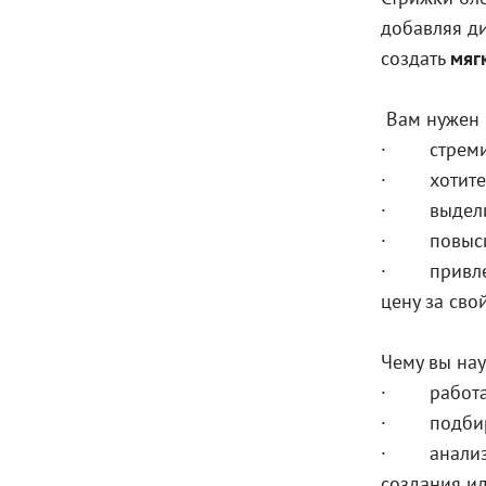
добавляя д
создать
мяг
Вам нужен э
· стремите
· хотите о
· выделить
· повысит
· привлечь
цену за сво
Чему вы нау
· работать
· подбират
· анализир
создания и