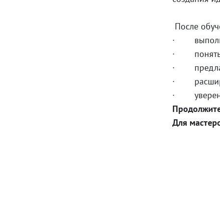
После обуч
· выполнят
· понять, 
· предлага
· расшири
· уверенно
Продолжите
Для мастеро