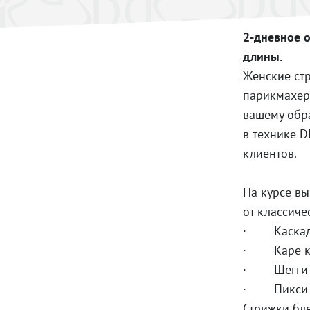
2-дневное о
длины.
Женские ст
парикмахерс
вашему обра
в технике 
клиентов.
На курсе в
от классиче
· Каска
· Каре кл
· Шегги
· Пикси
Стрижки бл