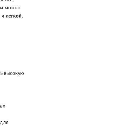
вы можно
 и легкой.
ь высокую
ках
 для