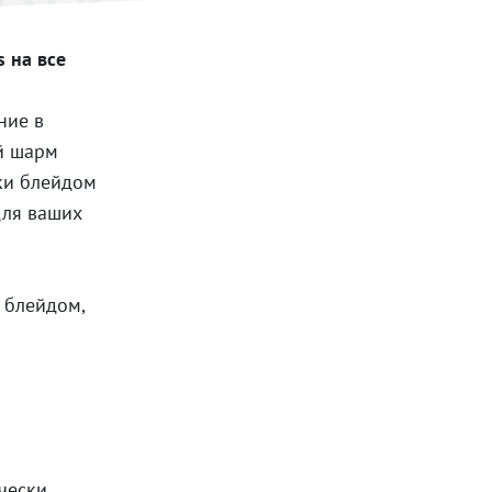
 на все
ние в
ый шарм
жки блейдом
для ваших
 блейдом,
чески,