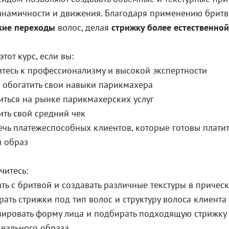
инамичности и движения. Благодаря применению брит
кие переходы
волос, делая
стрижку более естественной
тот курс, если вы:
сь к профессионализму и высокой экспертности
богатить свои навыки парикмахера
ся на рынке парикмахерских услуг
ь свой средний чек
 платежеспособных клиентов, которые готовы платит
й образ
читесь:
 с бритвой и создавать различные текстуры в причес
ь стрижки под тип волос и структуру волоса клиента
овать форму лица и подбирать подходящую стрижку
деального образа