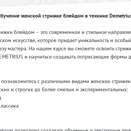
бучение женской стрижке блейдом в технике Demetrius
рижки блейдом – это современное и стильное направле
ком искусстве, которое придает уникальность и особ
зу мастера. На нашем курсе вы сможете освоить стри
DEMETRIUS и научиться создавать потрясающие формы 
ы познакомитесь с различными видами женских стрижек
ских и строгих до более смелых и экспериментальных:
д
ассика
ейдом позволяют создавать объемные и текстурные при