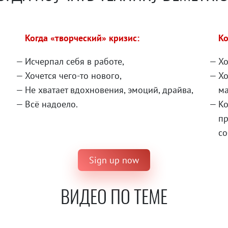
Когда «творческий» кризис:
Ко
Исчерпал себя в работе,
Хо
Хочется чего-то нового,
Хо
Не хватает вдохновения, эмоций, драйва,
ма
Всё надоело.
Ко
пр
со
Sign up now
ВИДЕО ПО ТЕМЕ