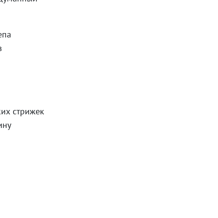
епа
в
ких стрижек
ину