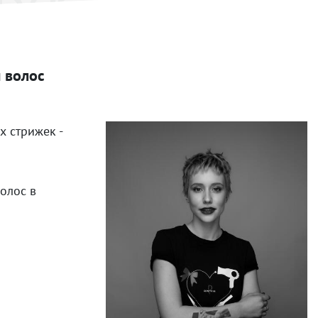
 волос
х стрижек -
олос в