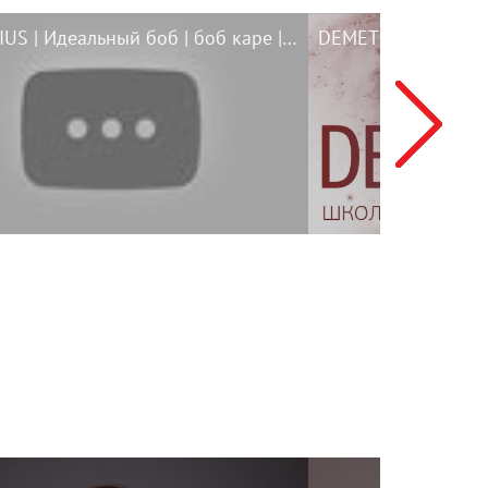
DEMETRIUS | Идеальный боб | боб каре | bob haircut | стрижка каре | long bob