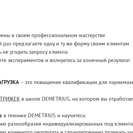
рены в своем профессиональном мастерстве
 раз предлагаете одну и ту же форму своим клиентам
ь не угодить запросу клиента
ете экспериментов и волнуетесь за конечный результат
АГРУЗКА
– это повышение квалификации для парикмах
СТРИЖЕК
в школе DEMETRIUS, на котором вы отработа
с
в технике DEMETRIUS и научитесь:
ию разнообразия индивидуализированных под клиент
лю конечного результата и гарантированно получать з