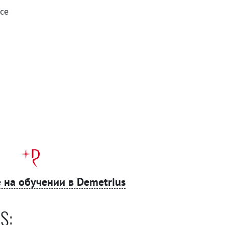
се
 на обучении в Demetrius
S: