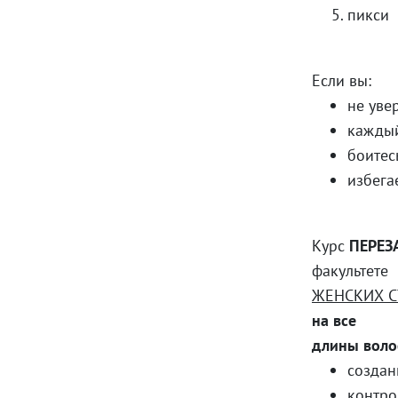
пикси
Если вы:
не уве
каждый
боитес
избега
Курс
ПЕРЕЗ
факультете
ЖЕНСКИХ 
на все
длины воло
создан
контро