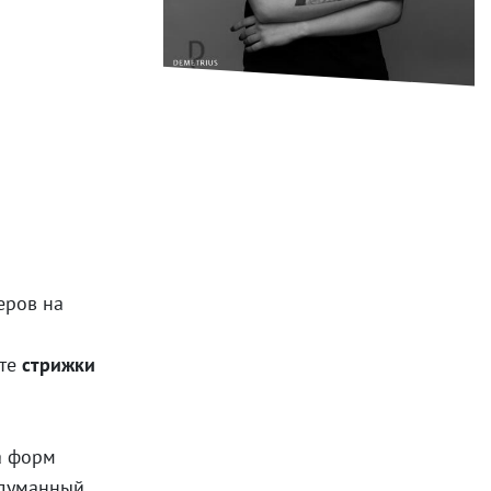
еров на
ете
стрижки
а форм
адуманный