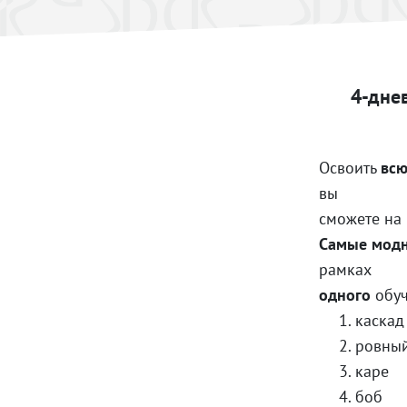
4-дне
Освоить
всю
вы
сможете на
Самые модн
рамках
одного
обу
каскад
ровный
каре
боб