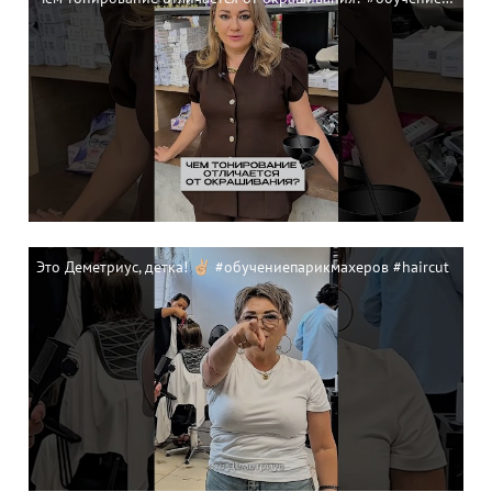
Это Деметриус, детка! ✌🏼 #обучениепарикмахеров #haircut