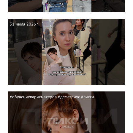
31 июля 2026 г.
#обучениепарикмахеров #деметриус #пикси