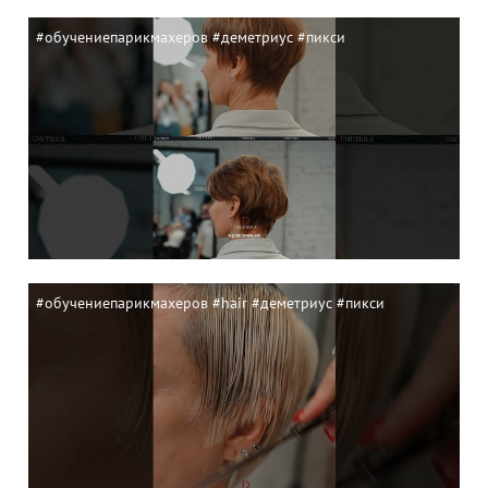
#обучениепарикмахеров #деметриус #пикси
#обучениепарикмахеров #hair #деметриус #пикси