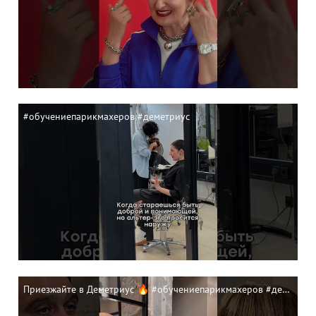
#обучениепарикмахеров #деметриус
Приезжайте в Деметриус 🔥 #обучениепарикмахеров #деметриус