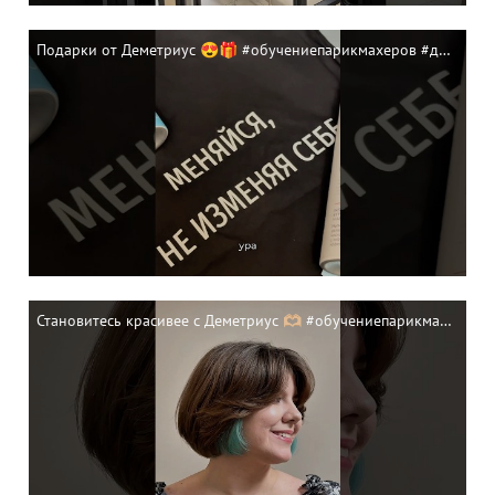
Подарки от Деметриус 😍🎁 #обучениепарикмахеров #деметриус
Становитесь красивее с Деметриус 🫶🏼 #обучениепарикмахеров #деметриус #стрижка