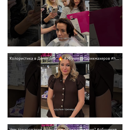
Колористика в Деметриус 🔥 #обучениепарикмахеров #hair
Чем тонирование отличается от окрашивания? #обучениепарикмахеров #hair