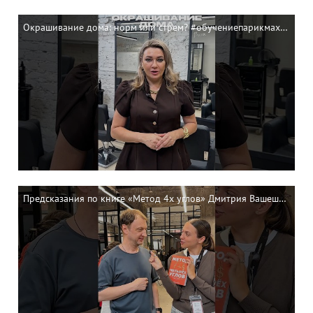
Окрашивание дома: норм или стрем? #обучениепарикмахеров #haircut
Предсказания по книге «Метод 4х углов» Дмитрия Вашешникова 🔥 #обучениепарикмахеров #haircut