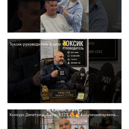
Токсик-руководитель в деле 😄
Конкурс Деметриус &amp; KEZY 😍🔥 #обучениепарикмахеров #деметриус