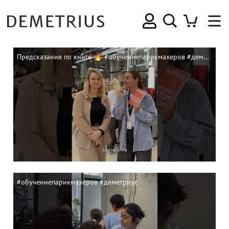
Предсказания по книге 🔥 #обучениепарикмахеров #деметриус
#обучениепарикмахеров #деметриус