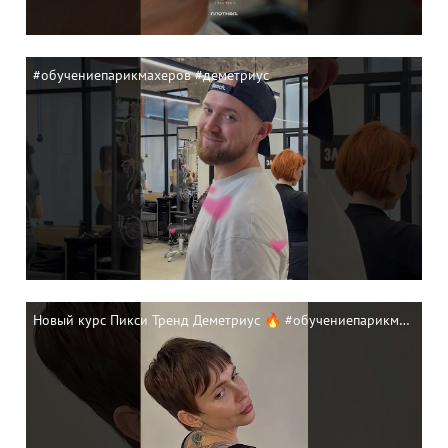
#обучениепарикмахеров #деметриус
Новый курс Пикси Тренд Деметриус 🔥 #обучениепарикмахеров #haircut