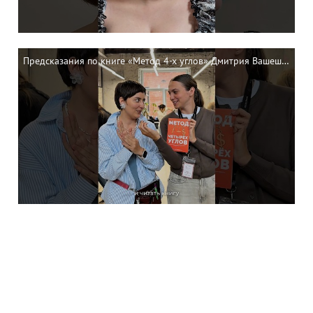
Предсказания по книге «Метод 4-х углов» Дмитрия Вашешникова 🔥 #обучениепарикмахеров
#обучениепарикмахеров #деметриус