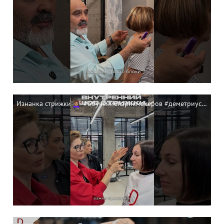
Изнанка стрижки 💇🏽‍♀️ #обучениепарикмахеров #деметриус #hair