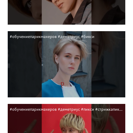
#обучениепарикмахеров #деметриус #бикси
#обучениепарикмахеров #деметриус #пикси #стрижкапикси