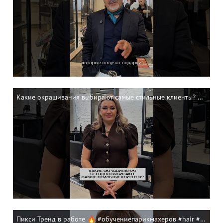
Какие окрашивания выбирают самые стильные клиенты? #обучениепарикмахеров #деметриус
Пикси Тренд в работе 🔥 #обучениепарикмахеров #hair #деметриус