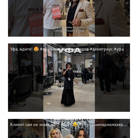
Уфа, ждите! 🤩 #обучениепарикмахеров #деметриус #уфа
Клиент сам не знает, чего хочет 😅 #обучениепарикмахеров