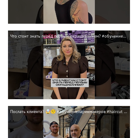
Что стоит знать перед первым окрашиванием? #обучениепарикмахеров #haircut
Послать клиента? 🤯🤨 #обучениепарикмахеров #haircut #деметриус #обучениепарикмахеров